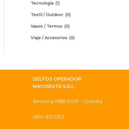
Tecnología
(1)
Textil / Outdoor
(0)
Vasos / Termos
(0)
Viaje / Accesorios
(0)
DELFOS OPERADOR
MAYORISTA S.R.L.
Beverina 1988 5009 - Córdoba
0810 8103353