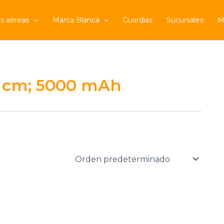
s aéreas
Marca Blanca
Guardias
Sucursales
M
,6 cm; 5000 mAh