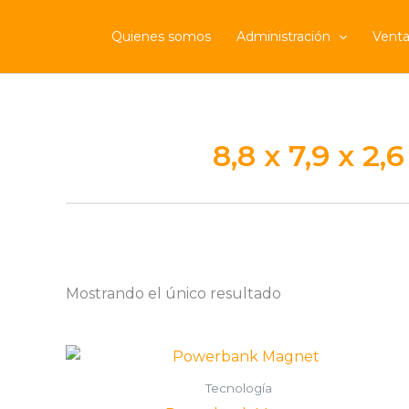
Ir
al
Quienes somos
Administración
Venta
contenido
8,8 x 7,9 x 2
Mostrando el único resultado
Otros
(0)
Accesorios / Materos
(0)
Bolsos / Outdoor
(0)
Mochilas
(0)
Tecnología