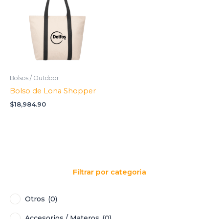
Oficina / Accesorios
(0)
Tecnología
(0)
Textil / Outdoor
(0)
Vasos / Termos
(0)
Viaje / Accesorios
(0)
Bolsos / Outdoor
Bolso de Lona Shopper
$
18,984.90
Filtrar por categoria
Otros
(0)
Accesorios / Materos
(0)