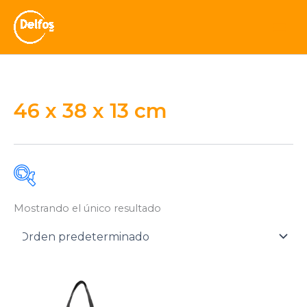
Ir
al
contenido
46 x 38 x 13 cm
Mostrando el único resultado
Otros
(0)
Accesorios / Materos
(0)
Bolsos / Outdoor
(1)
Mochilas
(0)
Necessaires
(0)