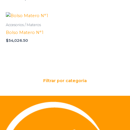
Bolsos / Outdoor
(0)
Mochilas
(0)
Accesorios / Materos
Necessaires
(0)
Bolso Matero N°1
Oficina / Accesorios
(0)
$
54,026.50
Tecnología
(0)
Textil / Outdoor
(0)
Vasos / Termos
(0)
Viaje / Accesorios
(0)
Filtrar por categoria