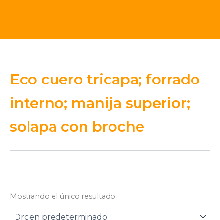
Ir
al
contenido
Eco cuero tricapa; forrado
interno; manija superior;
solapa con broche
Mostrando el único resultado
Otros
(0)
Accesorios / Materos
(1)